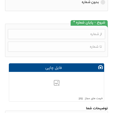
بدون شماره
شروع - پایان شماره *
فایل چاپی
فرمت های مجاز: .jpg
توضیحات شما